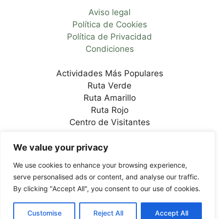
Aviso legal
Política de Cookies
Política de Privacidad
Condiciones
Actividades Más Populares
Ruta Verde
Ruta Amarillo
Ruta Rojo
Centro de Visitantes
Facebook
We value your privacy
Elemento de lista nº2
We use cookies to enhance your browsing experience,
Elemento de lista nº3
serve personalised ads or content, and analyse our traffic.
By clicking "Accept All", you consent to our use of cookies.
© 2026 Torcal de Antequera · Todos los derechos
reservados
Customise
Reject All
Accept All